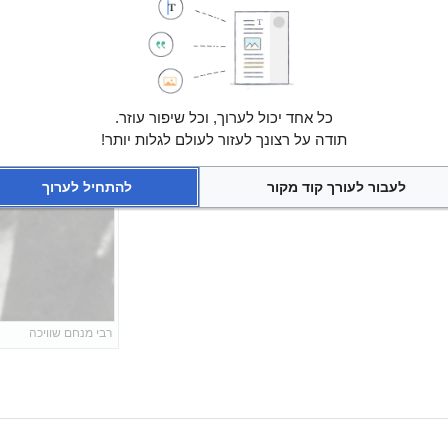
חיים סופר במצרים גילה כי בספרייתו של ר' מנחם נמצאים ספרי קבלה והשתעשע 
ר ביום י"א כסלו התרצ"ד.
המאסף"
כל אחד יכול לערוך, וכל שיפור עוזר.
תודה על רצונך לעזור לעולם לגלות יותר!
אר"ץ, ירושלים תשס"ט, ערך תקעח, עמוד 291
לעבור לעורך קוד מקור
להתחיל לערוך
רבי מנחם שוויכה