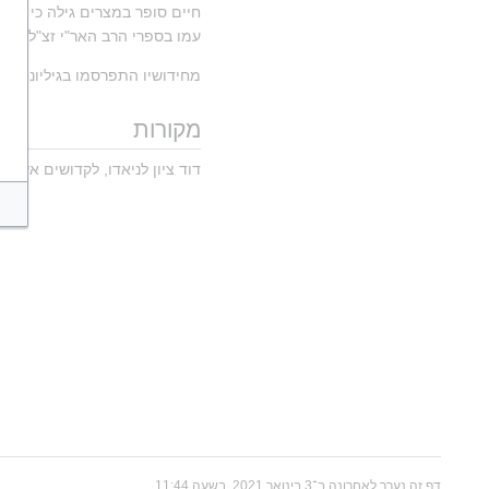
עמו בספרי הרב האר"י זצ"ל, נפט
מחידושיו התפרסמו בגיליונות "
מקורות
דוד ציון לניאדו, לקדושים אשר ב
דף זה נערך לאחרונה ב־3 בינואר 2021, בשעה 11:44.