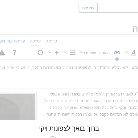
חיפוש
ה
קריאה
עריכה
עריכת קוד מקו
הערת שוליים
סגנוּן
מבנה
הוספה
טקסט
ל"ג - י"א כסליו תרצ"ד) בן למשפחת רבנים מפורסמת בחלב, מחשובי ארם צוב
נולד בארם צובא בט"ז טבת תרל"ג לאביו רבי אהרן ולאמו צלחה, בשנת תרנ"א נשא 
לאשה כשהוא בן ח"י שנה את הרבנית שרה בת הנדיב הגביר עבוד הררי, היה חברו של 
רבי אברהם ענתבי (סקה), נודע כלמדן ובקי גדול בכל חלקי השו"ע ועסק גם בקבלה, 
שימש כמלמד בתלמוד תורה, מעולם לא הסכים לקבל על עצמו רבנות רשמית ונהנה 
מיגיע כפיו למרות זאת נחשב לאחד מרבניה המובהקים של ארם צובה, לפני מלחמת 
ברוך בואך לצפונות ויקי
העולם הראשונה עבר לגור במצרים ושם ג"כ לא נהג ברבנות ושלח ידו במסחר, זכה 
שם להחזיר רבים מעון בדרשותיו הנפלאות, באחד מביקוריו של המקובל רבי יעקב 