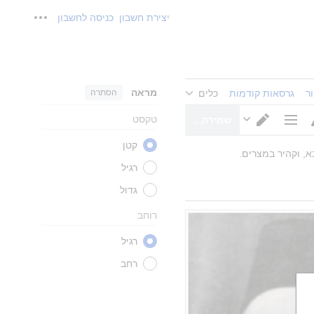
יצירת חשבון
כניסה לחשבון
כלים אישי
מראה
הסתרה
ר
גרסאות קודמות
כלים
טקסט
שמירה...
אפשרויות
מעבר
קטן
דף
עורך
א, וקהיר במצרים.
רגיל
גדול
רוחב
רגיל
רחב