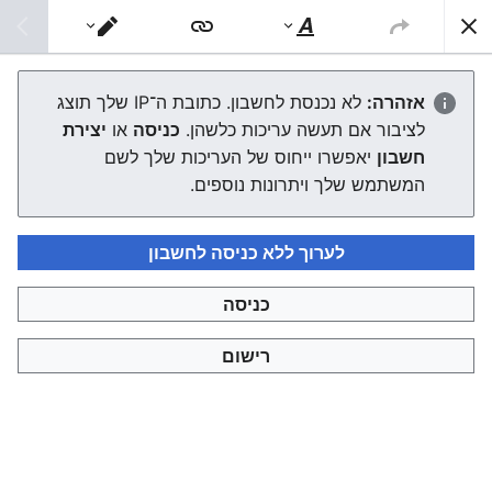
צפונות ויקי
חיפוש
סגנוּן
מעבר
טקסט
עורך
רבי אברהם שניאור
אזהרה:
לא נכנסת לחשבון. כתובת ה־IP שלך תוצג
לציבור אם תעשה עריכות כלשהן.
כניסה
או
יצירת
העורך ייטען עכשיו. אם ההודעה הזאת עדיין מוצגת לאחר כמה
חשבון
יאפשרו ייחוס של העריכות שלך לשם
שניות, אפשר
לטעון את הדף מחדש
.
המשתמש שלך ויתרונות נוספים.
לערוך ללא כניסה לחשבון
כניסה
צפונות ויקי
רישום
מדיניות פרטיות
תצוגת מחשבים