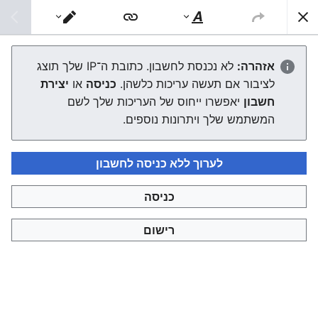
צפונות ויקי
חיפוש
סגנוּן
מעבר
טקסט
עורך
קטגוריה
:
אישים משנות הת"ר
אזהרה:
לא נכנסת לחשבון. כתובת ה־IP שלך תוצג
לציבור אם תעשה עריכות כלשהן.
כניסה
או
יצירת
חשבון
יאפשרו ייחוס של העריכות שלך לשם
שפה
מעקב
עריכה
המשתמש שלך ויתרונות נוספים.
קטגוריה זו מכילה ערכים על אישים שחיו בשנות הת"ר
לערוך ללא כניסה לחשבון
דפים בקטגוריה "אישים משנות הת"ר"
כניסה
קטגוריה זו מכילה את הדף הבא בלבד.
רישום
ר
רבי יצחק אייזיק טאביר (טאובר)
נערך לאחרונה לפני 5 שנים
על־ידי
צפונות