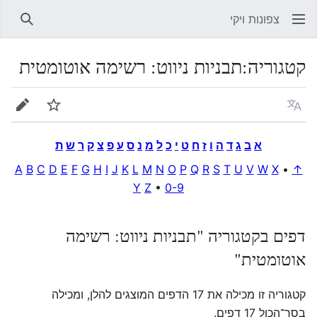
צפונות ויקי
חיפוש
קטגוריה
:
תבניות ניווט: רשימה אוטומטית
שפה
מעקב
עריכה
א
ב
ג
ד
ה
ו
ז
ח
ט
י
כ
ל
מ
נ
ס
ע
פ
צ
ק
ר
ש
ת
A
B
C
D
E
F
G
H
I
J
K
L
M
N
O
P
Q
R
S
T
U
V
W
X
•
↑
Y
Z
•
0-9
דפים בקטגוריה "תבניות ניווט: רשימה
אוטומטית"
קטגוריה זו מכילה את 17 הדפים המוצגים להלן, ומכילה
בסך־הכול 17 דפים.