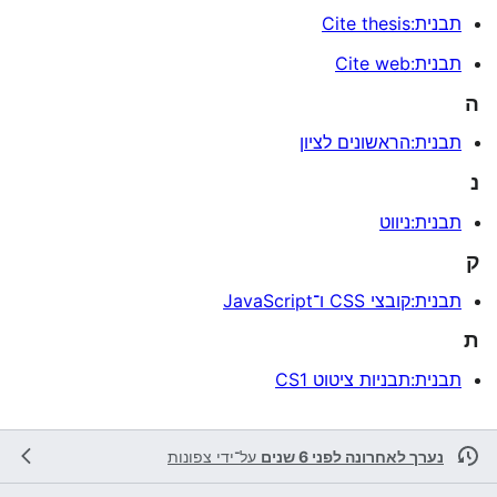
תבנית:Cite thesis
תבנית:Cite web
ה
תבנית:הראשונים לציון
נ
תבנית:ניווט
ק
תבנית:קובצי CSS ו־JavaScript
ת
תבנית:תבניות ציטוט CS1
נערך לאחרונה לפני 6 שנים
על־ידי
צפונות