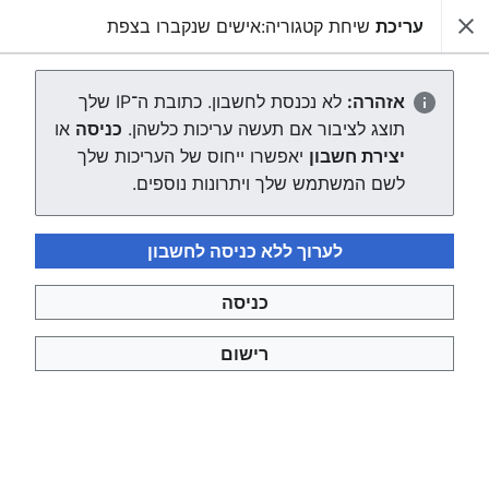
עריכת
שיחת קטגוריה:אישים שנקברו בצפת
צפונות ויקי
חיפוש
יצירת הדף "שיחת קטגוריה:אישים
אזהרה:
לא נכנסת לחשבון. כתובת ה־IP שלך
תוצג לציבור אם תעשה עריכות כלשהן.
כניסה
או
שנקברו בצפת"
יצירת חשבון
יאפשרו ייחוס של העריכות שלך
לשם המשתמש שלך ויתרונות נוספים.
העורך ייטען עכשיו. אם ההודעה הזאת עדיין מוצגת לאחר כמה
שניות, אפשר
לטעון את הדף מחדש
.
לערוך ללא כניסה לחשבון
חזרה לדף "אישים שנקברו בצפת".
כניסה
רישום
צפונות ויקי
מדיניות פרטיות
תצוגת מחשבים