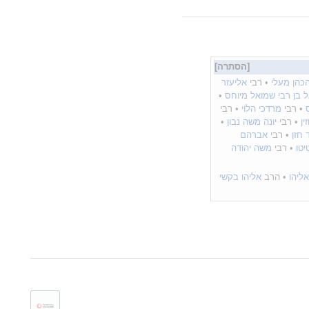
הכהן מעלי
• רבי
אליעזר
 בן רבי שמואל מיוחס
•
• רבי
מרדכי הלוי
• רבי
ן
• רבי
יונה משה נבון
•
 חזן
• רבי
אברהם
יטו
• רבי
משה יהודה
ליהו
• הרב
אליהו בקשי