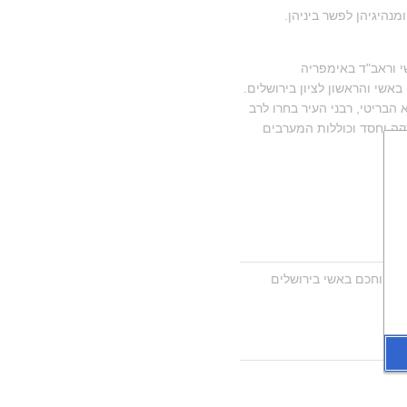
בחורף תרע"א (1911) התגלע ריב בין שתי העדות - האשכנזית והספרדית בצפת. הרב דנון הוזמן מצד ראשיהן ומנהיגיהן לפשר ביניהן. 
בכסלו תרע"א (סוף 1910) נבחר מטעם האספה הכללית, כשמה בטורקית: "מיג'ליש עומומי", באיזמיר לרב ראשי וראב"ד באימפריה 
העות'מאנית. במשרה זו כיהן עד חודש אלול תרע"ה (1915). בעצם ימי מלחמת העולם הראשונה נתמנה לחכם באשי והראשון לציון בירושלים. 
בחשון תרע"ז (סוף 1916) חזר אליה, וישב על כיסא הרבנות בה עד סוף שנת תרע"ח (1918). לאחר כניסת הצבא הבריטי, רבני העיר בחרו לרב 
ראשי והראשון לציון. אז התפטר ממשרתו מרצונו, ולא השתתף בבחירות. נסע לחוץ לארץ בשליחות מוסדות צדקה וחסד וכוללות המערבים 
. עסק בחיבור ספר המפיץ אור על קורותיו במשך זמן שירותו בתור רב וחכם באשי בירושלים 