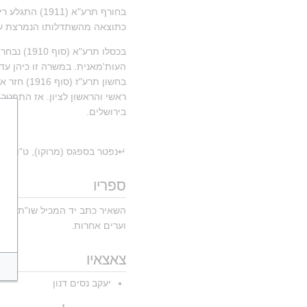
כתוצאה מהשתדלותו הנמרצת עלה
בירושלים.
↵נפטר בספגס (מרוקו), ט"ו בשבט תר"
ספריו
השאיר כתב יד המכיל שו"ת והער
וערים אחרות.
צאצאיו
יעקב נסים דנון