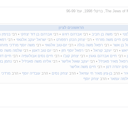
הראשונים לציון
טי
• רבי
משה בן חביב
• רבי
אברהם רוויגו
• רבי
אברהם בן דוד יצחקי
• רבי
בנימין 
סים חיים משה מזרחי
• רבי
יצחק הכהן רפפורט
• רבי
ישראל יעקב אלגאזי
• רבי
רפאל
ל בן אשר
• רבי
רפאל משה בולה
• רבי
יום-טוב אלגאזי
• רבי
משה יוסף מרדכי מיוחס
יאש
• רבי
יעקב קוראל
• רבי
רפאל יוסף חזן
• רבי
יום טוב דאנון
• רבי
שלמה משה סוזי
• רבי
חיים אברהם גאגין
• רבי
יצחק קוב'ו
• רבי
חיים נסים אבולעפיה
• רבי
חיים דוד
רפאל מאיר פאניז'ל
• רבי
יעקב שאול אלישר
• רבי
אליהו משה פאניז'יל
• רבי
נחמן בט
סים יהודה דנון
• רבי
חיים משה אלישר
יר
• הרב
בן-ציון מאיר חי עוזיאל
• הרב
יצחק נסים
• הרב
עובדיה יוסף
• הרב
מרדכי א
למה עמאר
• הרב
יצחק יוסף