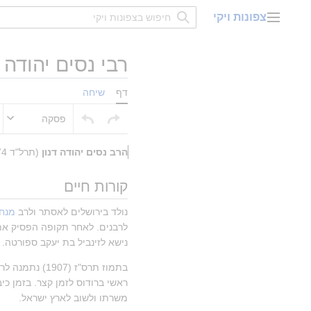
דלג
צפונות ויקי
תוכן
תפריט ראשי
רבי נסים יהודה ד
דף
שיחה
פסקה
הרב
נסים יהודה דנון
 (תרל"ד 1874 - ט"ו בשבט תר"ץ 1930) היה הראשון לציון והחכם באשי האחרון בתקופה העות'מאנית.
קורות חיים
נולד בירושלים לאסתר ולרב 
מנחם
נישא לזינביל בת יעקב ספורטה.
בתמוז תרס"ז (1907) נתמנה לרב ראשי בקהילת ביירות. בתפקיד זו כיהן עד להדחתו בחודש סיוון ה'תר"ע (1910)
משרתו ולשוב לארץ ישראל.