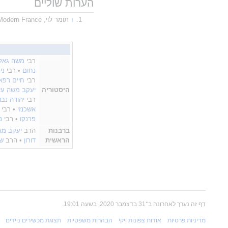
הערות שוליים
תומר לוי, The Jews of Modern France, ברקלי 1998, עמ' 96-99
הוספת פסקה
רבי
משה גאלנ
נחום
• רבי
ני
רבי
חיים רפא
היסטוריה
יעקב משה עי
רבי
יהודה נבון
אשכנזי
• רבי
פרנקו
• רבי
נ
ברבנות
הרב
יעקב מא
הראשית
דורון
• הרב
ש
הוספת פסקה
דף זה נערך לאחרונה ב־31 בדצמבר 2020, בשעה 19:01.
מדיניות פרטיות
אודות צפונות ויקי
הבהרות משפטיות
תצוגת מכשירים ניידים