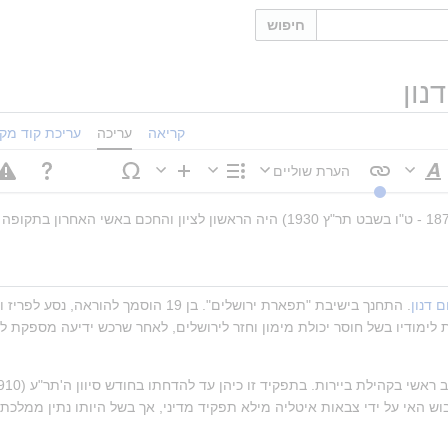
חיפוש
נון
קריאה
עריכה
עריכת קוד מקו
הערת שוליים
סגנוּן
מבנה
הוספה
טקסט
 דנון