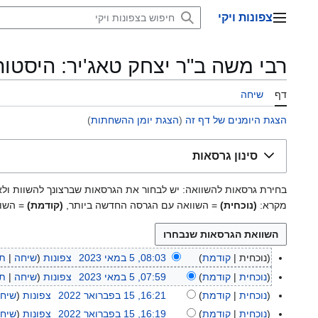
דלג
צפונות ויקי
תוכן
תפריט ראשי
רבי משה ב"ר יצחק טאג'יר: היסטור
דף
שיחה
הצגת היומנים של דף זה
(
הצגת יומן ההשחתות
)
סינון גרסאות
בחירת גרסאות להשוואה: יש לבחור את הגרסאות שברצונך להשוות ולאחר מכן להקיש על Enter או
מקרא:
(נוכחית)
= השוואה עם הגרסה החדשה ביותר,
(קודמת)
= השוו
נוכחית
קודמת
08:03, 5 במאי 2023
צפונות
שיחה
תר
5
א
ב
נוכחית
קודמת
07:59, 5 במאי 2023
צפונות
שיחה
תר
י
מ
א
נוכחית
קודמת
16:21, 15 בפברואר 2022
צפונות
שיח
1
ן
א
י
א
5
נוכחית
קודמת
16:19, 15 בפברואר 2022
צפונות
שיח