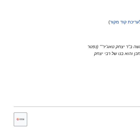
עריכת קוד מקור
שה ב"ר יצחק טאג'יר''' (נפטר
ל ראשית חייו אין ידיעות, ייתכן והוא בנו של רבי יצחק