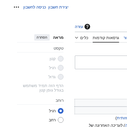
יצירת חשבון
כניסה לחשבון
כלים אישי
עזרה
מראה
הסתרה
ר
גרסאות קודמות
כלים
טקסט
קטן
רגיל
גדול
הדף הזה תמיד משתמש
בגודל גופן קטן
רוחב
רגיל
זותית
רחב
) לעריכה האחרונה של