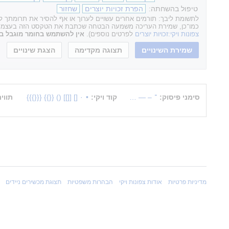
טיפול בהשחתה:
הפרת זכויות יוצרים
שחזור
לתשומת ליבך: תורמים אחרים עשויים לערוך או אף להסיר את תרומתך לאת
כמו־כן, שמירת העריכה משמעה הבטחה שכתבת את הטקסט הזה בעצמך או ה
צפונות ויקי:זכויות יוצרים
לפרטים נוספים).
אין להשתמש בחומר מוגבל בזכ
סימני פיסוק:
־
–
—
…
קוד ויקי:
•
·
[]
[[]]
()
{{}}
{{{}}}
תווי
מדיניות פרטיות
אודות צפונות ויקי
הבהרות משפטיות
תצוגת מכשירים ניידים