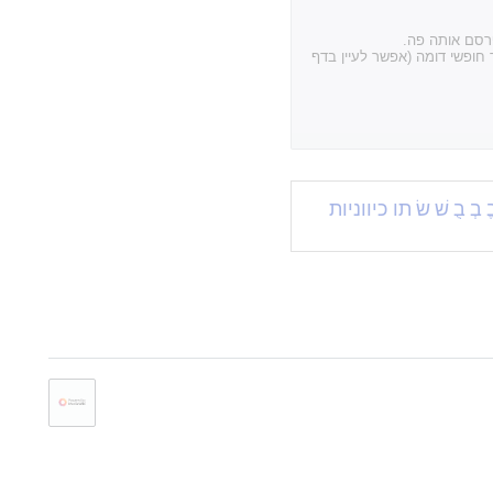
פרסם אותה פה.
חופשי דומה (אפשר לעיין בדף
ֱ
בְ
בֻ
שׁ
שׂ
תו כיווניות