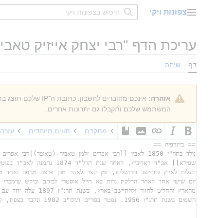
דלג
צפונות ויקי
תוכן
תפריט ראשי
עריכת הדף "
רבי יצחק אייזיק טאבי
דף
שיחה
אזהרה:
אינכם מחוברים לחשבון. כתובת ה־IP שלכם תוצג בפומבי אם תבצעו עריכות כלשהן. אם
המשתמש שלכם ותקבלו גם יתרונות אחרים.
מתקדם
תווים מיוחדים
עזרה