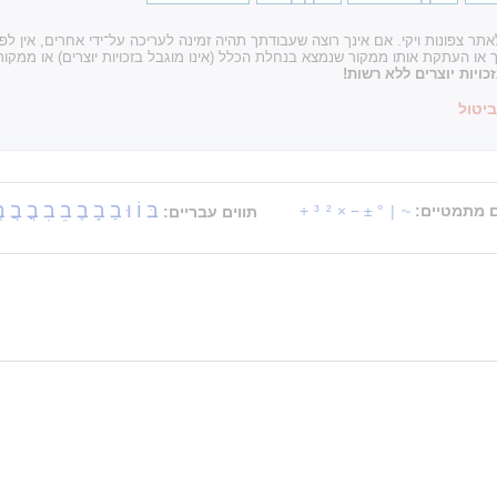
ר צפונות ויקי. אם אינך רוצה שעבודתך תהיה זמינה לעריכה על־ידי אחרים, אין ל
עתקת אותו ממקור שנמצא בנחלת הכלל (אינו מוגבל בזכויות יוצרים) או ממקור 
ויות יוצרים ללא רשות!
ביטול
בּ
וֹ
וּ
בַ
בָ
בֶ
בֵ
בִ
בֳ
בֲ
ב
ם מתמטיים:
~
|
°
±
−
×
²
³
+
תווים עבריים: