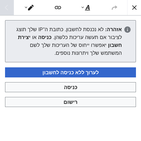
צפונות ויקי
חיפוש
סגנוּן
מעבר
טקסט
עורך
עט סופר
אזהרה:
לא נכנסת לחשבון. כתובת ה־IP שלך תוצג
לציבור אם תעשה עריכות כלשהן.
כניסה
או
יצירת
העורך ייטען עכשיו. אם ההודעה הזאת עדיין מוצגת לאחר כמה
חשבון
יאפשרו ייחוס של העריכות שלך לשם
שניות, אפשר
לטעון את הדף מחדש
.
המשתמש שלך ויתרונות נוספים.
לערוך ללא כניסה לחשבון
כניסה
צפונות ויקי
רישום
מדיניות פרטיות
תצוגת מחשבים