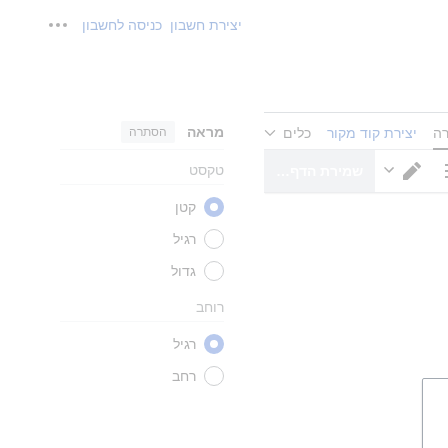
יצירת חשבון
כניסה לחשבון
כלים אישיים
מראה
הסתרה
רה
יצירת קוד מקור
כלים
טקסט
שמירת הדף…
ויות דף
מעבר עורך
קטן
רגיל
גדול
רוחב
רגיל
רחב