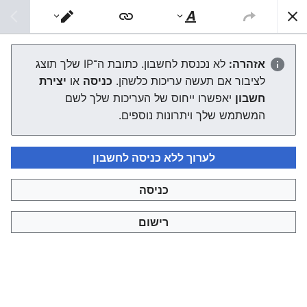
צפונות ויקי
חיפוש
סגנוּן
מעבר
טקסט
עורך
יוסף פיאמיטה
אזהרה:
לא נכנסת לחשבון. כתובת ה־IP שלך תוצג
לציבור אם תעשה עריכות כלשהן.
כניסה
או
יצירת
חשבון
יאפשרו ייחוס של העריכות שלך לשם
שפה
מעקב
עריכה
המשתמש שלך ויתרונות נוספים.
]
1
[
רבי
יוסף פיאמיטה
היה רבה של אנקונה וראש הישיבה בה,
פייטן ומקובל איטלקי.
לערוך ללא כניסה לחשבון
ביוגרפיה
כניסה
רישום
ספריו
קישורים חיצוניים