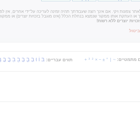
ר צפונות ויקי. אם אינך רוצה שעבודתך תהיה זמינה לעריכה על־ידי אחרים, אין ל
עתקת אותו ממקור שנמצא בנחלת הכלל (אינו מוגבל בזכויות יוצרים) או ממקור 
ויות יוצרים ללא רשות!
ביטול
בּ
וֹ
וּ
בַ
בָ
בֶ
בֵ
בִ
בֳ
בֲ
ב
ם מתמטיים:
~
|
°
±
−
×
²
³
+
תווים עבריים: