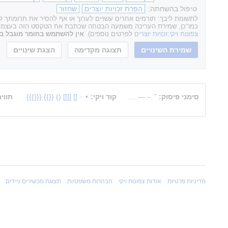
טיפול בהשחתה:
הפרת זכויות יוצרים
שחזור
לתשומת ליבך: תורמים אחרים עשויים לערוך או אף להסיר את תרומתך לאת
כמו־כן, שמירת העריכה משמעה הבטחה שכתבת את הטקסט הזה בעצמך או ה
צפונות ויקי:זכויות יוצרים
לפרטים נוספים).
אין להשתמש בחומר מוגבל בזכ
סימני פיסוק:
־
–
—
…
קוד ויקי:
•
·
[]
[[]]
()
{{}}
{{{}}}
תווי
מדיניות פרטיות
אודות צפונות ויקי
הבהרות משפטיות
תצוגת מכשירים ניידים