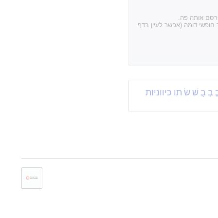
פרסם אותה פה.
חופשי דומה (אפשר לעיין בדף
ֱ
בְ
בֻ
שׁ
שׂ
תו כיווניות