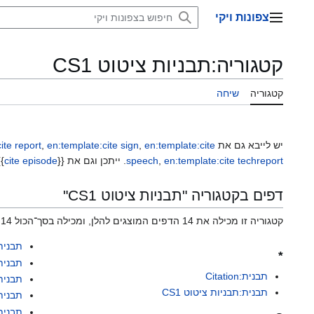
דלג
צפונות ויקי
תוכן
תפריט ראשי
קטגוריה
:
תבניות ציטוט CS1
קטגוריה
שיחה
יש לייבא גם את
en:template:cite
,
en:template:cite sign
,
ite report
en:template:cite techreport
,
speech
. ייתכן וגם את {{
cite episode
{{
דפים בקטגוריה "תבניות ציטוט CS1"
קטגוריה זו מכילה את 14 הדפים המוצגים להלן, ומכילה בסך־הכול 14 דפים.
תבנית: AV media
*
תבנית:AV media notes
תבנית:Citation
תבנית:e book
תבנית:תבניות ציטוט CS1
תבנית: conference
תבנית:encyclopedia