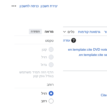
יצירת חשבון
כניסה לחשבון
כלים אישיים
מראה
הסתרה
ר
גרסאות קודמות
כלים
עזרה
טקסט
en:template:cite DVD not
קטן
.
en:template:cite se
רגיל
גדול
הדף הזה תמיד משתמש
בגודל גופן קטן
רוחב
רגיל
רחב