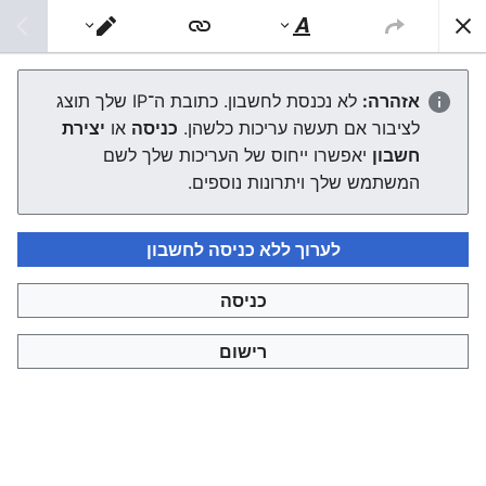
צפונות ויקי
חיפוש
סגנוּן
מעבר
טקסט
עורך
Digital object identifier
אזהרה:
לא נכנסת לחשבון. כתובת ה־IP שלך תוצג
לציבור אם תעשה עריכות כלשהן.
כניסה
או
יצירת
העורך ייטען עכשיו. אם ההודעה הזאת עדיין מוצגת לאחר כמה
חשבון
יאפשרו ייחוס של העריכות שלך לשם
שניות, אפשר
לטעון את הדף מחדש
.
המשתמש שלך ויתרונות נוספים.
לערוך ללא כניסה לחשבון
כניסה
צפונות ויקי
רישום
מדיניות פרטיות
תצוגת מחשבים