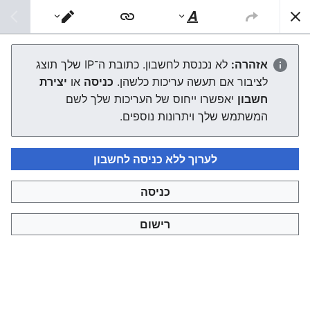
צפונות ויקי
חיפוש
סגנוּן
מעבר
טקסט
עורך
2010
אזהרה:
לא נכנסת לחשבון. כתובת ה־IP שלך תוצג
לציבור אם תעשה עריכות כלשהן.
כניסה
או
יצירת
העורך ייטען עכשיו. אם ההודעה הזאת עדיין מוצגת לאחר כמה
חשבון
יאפשרו ייחוס של העריכות שלך לשם
שניות, אפשר
לטעון את הדף מחדש
.
המשתמש שלך ויתרונות נוספים.
לערוך ללא כניסה לחשבון
כניסה
צפונות ויקי
רישום
מדיניות פרטיות
תצוגת מחשבים