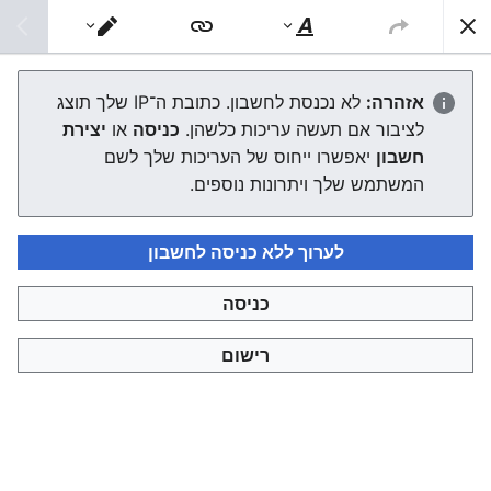
צפונות ויקי
חיפוש
סגנוּן
מעבר
טקסט
עורך
1871
אזהרה:
לא נכנסת לחשבון. כתובת ה־IP שלך תוצג
לציבור אם תעשה עריכות כלשהן.
כניסה
או
יצירת
העורך ייטען עכשיו. אם ההודעה הזאת עדיין מוצגת לאחר כמה
חשבון
יאפשרו ייחוס של העריכות שלך לשם
שניות, אפשר
לטעון את הדף מחדש
.
המשתמש שלך ויתרונות נוספים.
לערוך ללא כניסה לחשבון
כניסה
צפונות ויקי
רישום
מדיניות פרטיות
תצוגת מחשבים