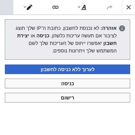
צפונות ויקי
חיפוש
סגנוּן
מעבר
טקסט
עורך
תשל"ג
אזהרה:
לא נכנסת לחשבון. כתובת ה־IP שלך תוצג
לציבור אם תעשה עריכות כלשהן.
כניסה
או
יצירת
העורך ייטען עכשיו. אם ההודעה הזאת עדיין מוצגת לאחר כמה
חשבון
יאפשרו ייחוס של העריכות שלך לשם
שניות, אפשר
לטעון את הדף מחדש
.
המשתמש שלך ויתרונות נוספים.
לערוך ללא כניסה לחשבון
כניסה
צפונות ויקי
רישום
מדיניות פרטיות
תצוגת מחשבים