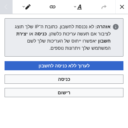
צפונות ויקי
חיפוש
סגנוּן
מעבר
טקסט
עורך
תש"ע
אזהרה:
לא נכנסת לחשבון. כתובת ה־IP שלך תוצג
לציבור אם תעשה עריכות כלשהן.
כניסה
או
יצירת
העורך ייטען עכשיו. אם ההודעה הזאת עדיין מוצגת לאחר כמה
חשבון
יאפשרו ייחוס של העריכות שלך לשם
שניות, אפשר
לטעון את הדף מחדש
.
המשתמש שלך ויתרונות נוספים.
לערוך ללא כניסה לחשבון
כניסה
צפונות ויקי
רישום
מדיניות פרטיות
תצוגת מחשבים