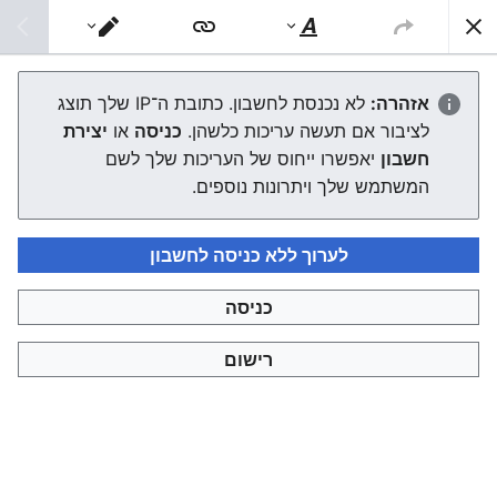
צפונות ויקי
חיפוש
סגנוּן
מעבר
טקסט
עורך
תש"ה
אזהרה:
לא נכנסת לחשבון. כתובת ה־IP שלך תוצג
לציבור אם תעשה עריכות כלשהן.
כניסה
או
יצירת
העורך ייטען עכשיו. אם ההודעה הזאת עדיין מוצגת לאחר כמה
חשבון
יאפשרו ייחוס של העריכות שלך לשם
שניות, אפשר
לטעון את הדף מחדש
.
המשתמש שלך ויתרונות נוספים.
לערוך ללא כניסה לחשבון
כניסה
צפונות ויקי
רישום
מדיניות פרטיות
תצוגת מחשבים