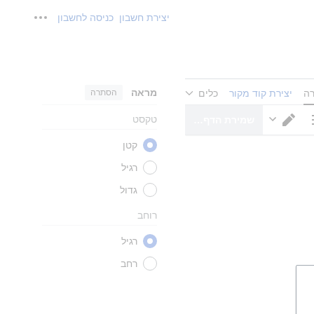
יצירת חשבון
כניסה לחשבון
כלים אישיים
מראה
הסתרה
רה
יצירת קוד מקור
כלים
טקסט
שמירת הדף…
ויות דף
מעבר עורך
קטן
רגיל
גדול
רוחב
רגיל
רחב