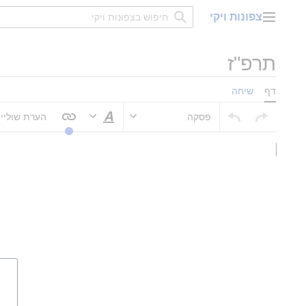
דלג
צפונות ויקי
תוכן
תפריט ראשי
תרפ"ז
דף
שיחה
פסקה
הערת שוליי
סגנוּן טקסט