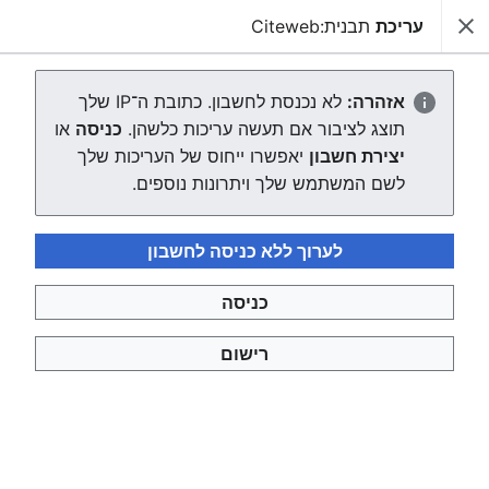
עריכת
תבנית:Citeweb
צפונות ויקי
חיפוש
יצירת הדף "תבנית:Citeweb"
אזהרה:
לא נכנסת לחשבון. כתובת ה־IP שלך
תוצג לציבור אם תעשה עריכות כלשהן.
כניסה
או
העורך ייטען עכשיו. אם ההודעה הזאת עדיין מוצגת לאחר כמה
יצירת חשבון
יאפשרו ייחוס של העריכות שלך
שניות, אפשר
לטעון את הדף מחדש
.
לשם המשתמש שלך ויתרונות נוספים.
לערוך ללא כניסה לחשבון
כניסה
צפונות ויקי
רישום
מדיניות פרטיות
תצוגת מחשבים