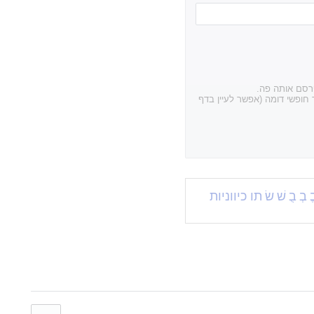
פרסם אותה פה.
חופשי דומה (אפשר לעיין בדף
ֱ
בְ
בֻ
שׁ
שׂ
תו כיווניות