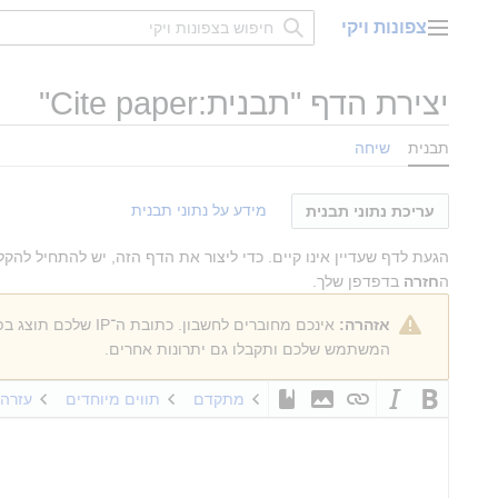
דלג
צפונות ויקי
תוכן
תפריט ראשי
יצירת הדף "
תבנית:Cite paper
"
תבנית
שיחה
מידע על נתוני תבנית
עריכת נתוני תבנית
הגעת לדף שעדיין אינו קיים. כדי ליצור את הדף הזה, יש להתחיל ל
ה
חזרה
בדפדפן שלך.
אזהרה:
אינכם מחוברים לחשבון. כתובת ה־IP שלכם תוצג בפומבי אם תבצעו עריכות כלשהן. אם
המשתמש שלכם ותקבלו גם יתרונות אחרים.
מתקדם
תווים מיוחדים
עזרה