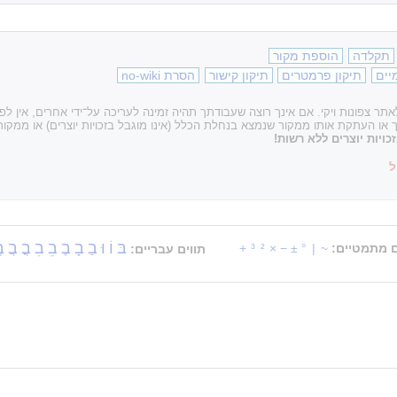
תקלדה
הוספת מקור
יים
תיקון פרמטרים
תיקון קישור
הסרת no-wiki
ר צפונות ויקי. אם אינך רוצה שעבודתך תהיה זמינה לעריכה על־ידי אחרים, אין ל
עתקת אותו ממקור שנמצא בנחלת הכלל (אינו מוגבל בזכויות יוצרים) או ממקור 
ויות יוצרים ללא רשות!
ל
בּ
וֹ
וּ
בַ
בָ
בֶ
בֵ
בִ
בֳ
בֲ
ב
ם מתמטיים:
~
|
°
±
−
×
²
³
+
תווים עבריים: