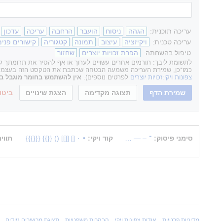
עריכה תוכנית:
הגהה
ניסוח
הועבר
הרחבה
עריכה
עדכון
עריכה טכנית:
ויקיזציה
עיצוב
תמונה
קטגוריה
קישורים פנימ
טיפול בהשחתה:
הפרת זכויות יוצרים
שחזור
לתשומת ליבך: תורמים אחרים עשויים לערוך או אף להסיר את תרומתך לאת
כמו־כן, שמירת העריכה משמעה הבטחה שכתבת את הטקסט הזה בעצמך או ה
צפונות ויקי:זכויות יוצרים
לפרטים נוספים).
אין להשתמש בחומר מוגבל בזכ
ביטו
סימני פיסוק:
־
–
—
…
קוד ויקי:
•
·
[]
[[]]
()
{{}}
{{{}}}
תווי
מדיניות פרטיות
אודות צפונות ויקי
הבהרות משפטיות
תצוגת מכשירים ניידים