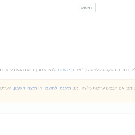
חיפוש
הקליד בתיבת הטקסט שלמטה (ר' את
דף העזרה
למידע נוסף). אם הגעת לכאן בט
תיכנסו לחשבון
או
תיצרו חשבון
, העריכ