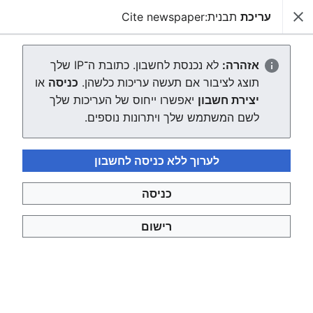
עריכת
תבנית:Cite newspaper
צפונות ויקי
חיפוש
יצירת הדף "תבנית:Cite newspaper"
אזהרה:
לא נכנסת לחשבון. כתובת ה־IP שלך
תוצג לציבור אם תעשה עריכות כלשהן.
כניסה
או
העורך ייטען עכשיו. אם ההודעה הזאת עדיין מוצגת לאחר כמה
יצירת חשבון
יאפשרו ייחוס של העריכות שלך
שניות, אפשר
לטעון את הדף מחדש
.
לשם המשתמש שלך ויתרונות נוספים.
לערוך ללא כניסה לחשבון
כניסה
צפונות ויקי
רישום
מדיניות פרטיות
תצוגת מחשבים