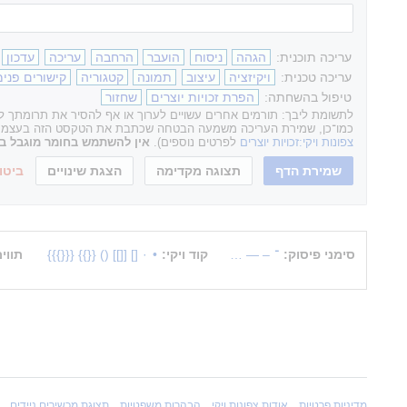
עריכה תוכנית:
הגהה
ניסוח
הועבר
הרחבה
עריכה
עדכון
עריכה טכנית:
ויקיזציה
עיצוב
תמונה
קטגוריה
קישורים פנימ
טיפול בהשחתה:
הפרת זכויות יוצרים
שחזור
לתשומת ליבך: תורמים אחרים עשויים לערוך או אף להסיר את תרומתך לאת
כמו־כן, שמירת העריכה משמעה הבטחה שכתבת את הטקסט הזה בעצמך או ה
צפונות ויקי:זכויות יוצרים
לפרטים נוספים).
אין להשתמש בחומר מוגבל בזכ
ביטו
סימני פיסוק:
־
–
—
…
קוד ויקי:
•
·
[]
[[]]
()
{{}}
{{{}}}
תווי
מדיניות פרטיות
אודות צפונות ויקי
הבהרות משפטיות
תצוגת מכשירים ניידים