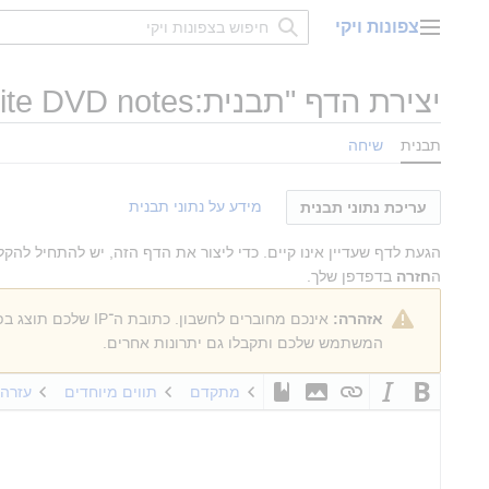
דלג
צפונות ויקי
תוכן
תפריט ראשי
יצירת הדף "
תבנית:Cite DVD notes
תבנית
שיחה
מידע על נתוני תבנית
עריכת נתוני תבנית
הגעת לדף שעדיין אינו קיים. כדי ליצור את הדף הזה, יש להתחיל ל
ה
חזרה
בדפדפן שלך.
אזהרה:
אינכם מחוברים לחשבון. כתובת ה־IP שלכם תוצג בפומבי אם תבצעו עריכות כלשהן. אם
המשתמש שלכם ותקבלו גם יתרונות אחרים.
מתקדם
תווים מיוחדים
עזרה