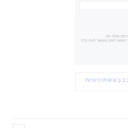
פרסם אותה פה.
חופשי דומה (אפשר לעיין בדף
ֱ
בְ
בֻ
שׁ
שׂ
תו כיווניות