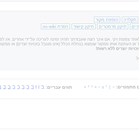
תקלדה
הוספת מקור
יים
תיקון פרמטרים
תיקון קישור
הסרת no-wiki
ר צפונות ויקי. אם אינך רוצה שעבודתך תהיה זמינה לעריכה על־ידי אחרים, אין ל
עתקת אותו ממקור שנמצא בנחלת הכלל (אינו מוגבל בזכויות יוצרים) או ממקור 
ויות יוצרים ללא רשות!
ל
בּ
וֹ
וּ
בַ
בָ
בֶ
בֵ
בִ
בֳ
בֲ
ב
ם מתמטיים:
~
|
°
±
−
×
²
³
+
תווים עבריים: