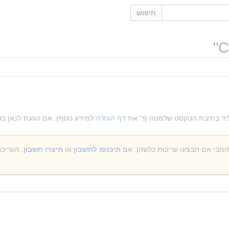
חיפוש
"
הקליד בתיבת הטקסט שלמטה (ר' את
דף העזרה
למידע נוסף). אם הגעת לכאן בט
תיכנסו לחשבון
או
תיצרו חשבון
, העריכ