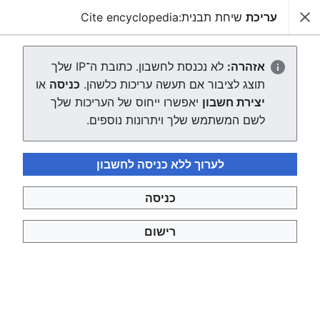
עריכת
שיחת תבנית:Cite encyclopedia
צפונות ויקי
חיפוש
יצירת הדף "שיחת תבנית:Cite
אזהרה:
לא נכנסת לחשבון. כתובת ה־IP שלך
תוצג לציבור אם תעשה עריכות כלשהן.
כניסה
או
encyclopedia"
יצירת חשבון
יאפשרו ייחוס של העריכות שלך
לשם המשתמש שלך ויתרונות נוספים.
העורך ייטען עכשיו. אם ההודעה הזאת עדיין מוצגת לאחר כמה
שניות, אפשר
לטעון את הדף מחדש
.
לערוך ללא כניסה לחשבון
חזרה לדף "Cite encyclopedia".
כניסה
רישום
צפונות ויקי
מדיניות פרטיות
תצוגת מחשבים