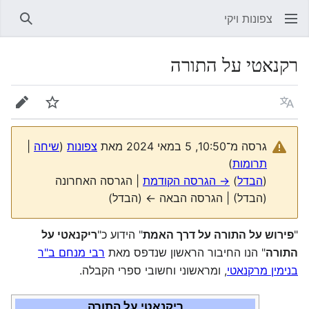
צפונות ויקי
חיפוש
רקנאטי על התורה
שפה
מעקב
עריכה
גרסה מ־10:50, 5 במאי 2024 מאת
צפונות
(
שיחה
|
תרומות
)
(
הבדל
)
→ הגרסה הקודמת
| הגרסה האחרונה
(הבדל) | הגרסה הבאה ← (הבדל)
"
פירוש על התורה על דרך האמת
" הידוע כ"
ריקנאטי על
התורה
" הנו החיבור הראשון שנדפס מאת
רבי מנחם ב"ר
בנימין מרקנאטי
, ומראשוני וחשובי ספרי הקבלה.
ריקנאטי על התורה