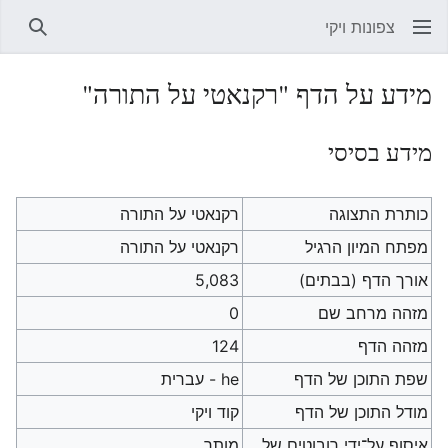
צפונות ויקי
חיפוש
מידע על הדף "רקנאטי על התורה"
מידע בסיסי
כותרת התצוגה
רקנאטי על התורה
מפתח המיון הרגיל
רקנאטי על התורה
אורך הדף (בבתים)
5,083
מזהה מרחב שם
0
מזהה הדף
124
שפת התוכן של הדף
he - עברית
מודל התוכן של הדף
קוד ויקי
איסוף על־ידי רובוטים של
מותר