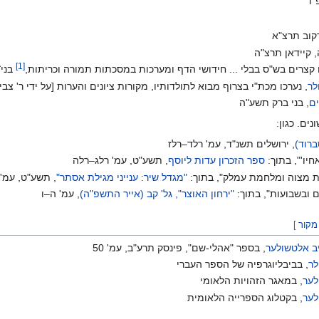
"ו
קוב תרצ"א
 קיידאן תרצ"ה
]
1
[
 קצרים בש"ס בבלי ... חידושי הדף ומערכות במסכתות תמורה וכריתות,
בני־
לר
, נערכו מכת"י בצרוף מבוא לתולדותיו, מקורות ציונים והערות [על ידי ר' צבי
ם
, בני ברק תשע"ה
ם. כגון:
ברוד)
, ירושלים תשנ"ד, עמ' רלד–רלז
חיו'", בתוך:
ספר הזכרון עדות ליוסף
, תשע"ט, עמ' רלג–רלה
ת מצוה ומלחמת עמלק", בתוך:
"מגדל שיר: ענייני מגילת אסתר"
, תשע"ט, עמ' 
ם ובשבועות", בתוך:
"ירחון האוצר", גל' קב (אייר התשפ"ה)
, עמ' ה–ו
מקור
]
יב אלטשולער
, בספר "אהלי-שם", פינסק תרע"ב, עמ' 50
לר
, בביבליוגרפיה של הספר העברי
לער
, במאגר הזהויות הלאומי
לער
, בקטלוג הספרייה הלאומית