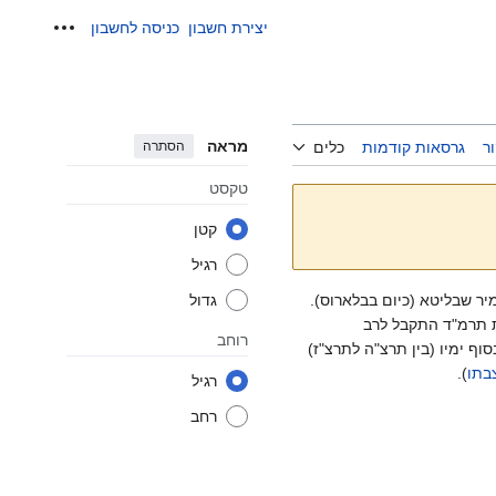
יצירת חשבון
כניסה לחשבון
כלים אישי
מראה
הסתרה
ר
גרסאות קודמות
כלים
טקסט
קטן
רגיל
ואר 1958 (ב"אהלי-שם": תרי"ט, 1959) במיר שבליטא (כיום בבלארוס).
גדול
שתלם בהוראת הלכה למעשה אצל ר' יוסף אבד"ק זאבלודאווא (Zabłudów). בשנת תרמ"ד התקבל לרב
רוחב
הן בוויינוטא (Vainutas), שתיהן בפלך קובנה. בסוף ימיו (בין תרצ"ה לתרצ"ז)
בתו
).
רגיל
רחב