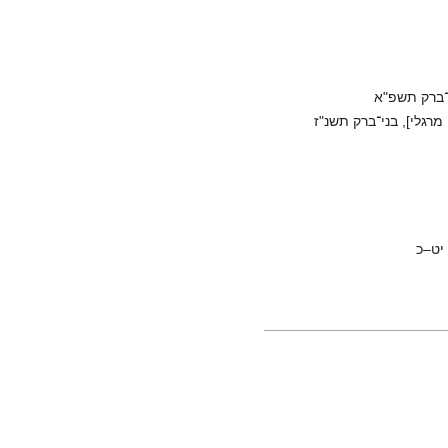
ברק תשפ"א
 מרגלי], בני־ברק תשנ"ז
יט–כ