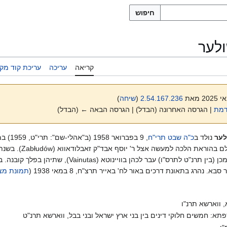
חיפוש
ולער
קריאה
עריכה
עריכת קוד מקו
2.54.167.236
(
שיחה
)
דמת
| הגרסה האחרונה (הבדל) | הגרסה הבאה ← (הבדל)
לער
נולד ב
כ"ה שבט תרי"ח
, 9 בפבר
למד בישיבות מיר וּווֹלוז'ין. ה
בקאלטינאן (Kaltinėnai) ולאחר מכן (בין תרנ"ט לתרס"ו) עבר לכ
 נהרג בתאונת דרכים באור לח' באייר תרצ"ח, 8 במאי 1938 (
תמונת מצ
 ווארשא תרנ"ו
תא: חמשים חלוקי דינים בין בני ארץ ישראל ובני בבל, ווארשא תרנ"ט