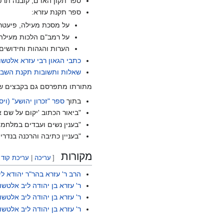
ספר תקון האדם, קובנה תרפ
ספר תקנת עזרא:
על מסכת מעילה, פיעטר
על רמב"ם הלכות מעילה,
הערות והגהות וחידושים
כתבי הגאון רבי עזרא אלטשו
שאלות ותשובות תקנת השבי
מתורתו מתפרסם גם בקבצים שוני
בתוך
ספר "זכרון יהושע" (ויס
"ביאור הכתוב 'יקום על שם א
"בענין נשים ועבדים במלחמ
"בעניין כתיבה והרכנה בנדרי
מקורות
[
עריכה
|
עריכת קוד 
הרב ר' עזרא בהר"ר יהודא ל
ר' עזרא בן יהודה ליב אלטשו
ר' עזרא בן יהודה ליב אלטשו
ר' עזרא בן יהודה ליב אלטשו