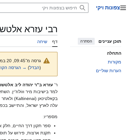
דלג
צפונות ויקי
תוכן
תפריט ראשי
רבי עזרא אלטש
תוכן עניינים
הסתרה
דף
שיחה
התחלה
גרסה מ־09:45, 20 במאי 2025 מאת
מקורות
(
הבדל
)
→ הגרסה הקו
הערות שוליים
ר'
עזרא ב"ר יהודה ליב אלטשו
עלה לארץ ישראל, והתיישב בכפר סבא.
מספריו:
ספר תקון דרך החיים, חלק א,
תקנת ארצות, פירוש על תוספ