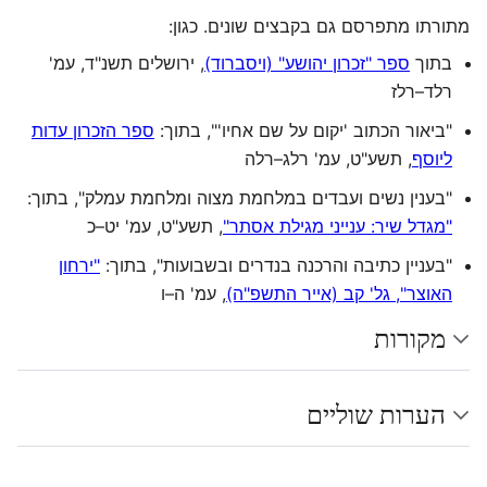
מתורתו מתפרסם גם בקבצים שונים. כגון:
בתוך
ספר "זכרון יהושע" (ויסברוד)
, ירושלים תשנ"ד, עמ'
רלד–רלז
"ביאור הכתוב 'יקום על שם אחיו'", בתוך:
ספר הזכרון עדות
ליוסף
, תשע"ט, עמ' רלג–רלה
"בענין נשים ועבדים במלחמת מצוה ומלחמת עמלק", בתוך:
"מגדל שיר: ענייני מגילת אסתר"
, תשע"ט, עמ' יט–כ
"בעניין כתיבה והרכנה בנדרים ובשבועות", בתוך:
"ירחון
האוצר", גל' קב (אייר התשפ"ה)
, עמ' ה–ו
מקורות
הערות שוליים