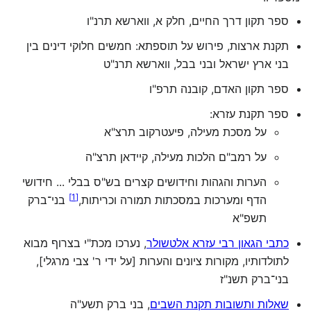
ספר תקון דרך החיים, חלק א, ווארשא תרנ"ו
תקנת ארצות, פירוש על תוספתא: חמשים חלוקי דינים בין
בני ארץ ישראל ובני בבל, ווארשא תרנ"ט
ספר תקון האדם, קובנה תרפ"ו
ספר תקנת עזרא:
על מסכת מעילה, פיעטרקוב תרצ"א
על רמב"ם הלכות מעילה, קיידאן תרצ"ה
הערות והגהות וחידושים קצרים בש"ס בבלי ... חידושי
]
1
[
הדף ומערכות במסכתות תמורה וכריתות,
בני־ברק
תשפ"א
כתבי הגאון רבי עזרא אלטשולר
, נערכו מכת"י בצרוף מבוא
לתולדותיו, מקורות ציונים והערות [על ידי ר' צבי מרגלי],
בני־ברק תשנ"ז
שאלות ותשובות תקנת השבים
, בני ברק תשע"ה