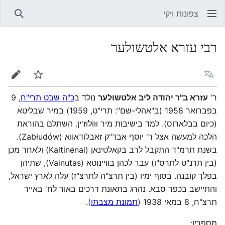
צפונות ויקי
חיפוש
רבי עזרא אלטשולער
שפה
מעקב
עריכה
ר'
עזרא ב"ר יהודה ליב אלטשולער
נולד ב
כ"ה שבט תרי"ח
, 9
בפברואר 1958 (ב"אהלי-שם": תרי"ט, 1959) במיר שבליטא
(כיום בבלארוס). למד בישיבות מיר וּווֹלוז'ין. השתלם בהוראת
הלכה למעשה אצל ר' יוסף אבד"ק זאבלודאווא (Zabłudów).
בשנת תרמ"ד התקבל לרב בקאלטינאן (Kaltinėnai) ולאחר מכן
(בין תרנ"ט לתרס"ו) עבר לכהן בוויינוטא (Vainutas), שתיהן
בפלך קובנה. בסוף ימיו (בין תרצ"ה לתרצ"ז) עלה לארץ ישראל,
והתיישב בכפר סבא. נהרג בתאונת דרכים באור לח' באייר
תרצ"ח, 8 במאי 1938 (
תמונת מצבתו
).
מספריו: