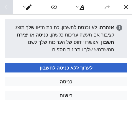
צפונות ויקי
חיפוש
סגנוּן
מעבר
טקסט
עורך
רבי עזרא אלטשולער
אזהרה:
לא נכנסת לחשבון. כתובת ה־IP שלך תוצג
לציבור אם תעשה עריכות כלשהן.
כניסה
או
יצירת
העורך ייטען עכשיו. אם ההודעה הזאת עדיין מוצגת לאחר כמה
חשבון
יאפשרו ייחוס של העריכות שלך לשם
שניות, אפשר
לטעון את הדף מחדש
.
המשתמש שלך ויתרונות נוספים.
לערוך ללא כניסה לחשבון
כניסה
צפונות ויקי
רישום
מדיניות פרטיות
תצוגת מחשבים