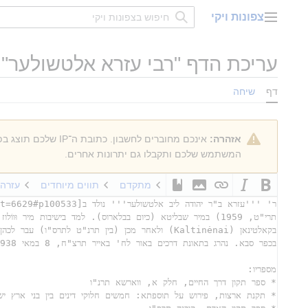
דלג
צפונות ויקי
תוכן
תפריט ראשי
עריכת הדף "
רבי עזרא אלטשולער
"
דף
שיחה
אזהרה:
אינכם מחוברים לחשבון. כתובת ה־IP שלכם תוצג בפומבי אם תבצעו עריכות כלשהן. אם
המשתמש שלכם ותקבלו גם יתרונות אחרים.
מתקדם
תווים מיוחדים
עזרה