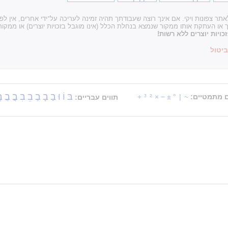
ר צפונות ויקי. אם אינך רוצה שעבודתך תהיה זמינה לעריכה על־ידי אחרים, אין ל
עתקת אותו ממקור שנמצא בנחלת הכלל (אינו מוגבל בזכויות יוצרים) או ממקור 
ויות יוצרים ללא רשות!
ביטול
בּ
וֹ
וּ
בַ
בָ
בֶ
בֵ
בִ
בֳ
בֲ
ב
ם מתמטיים:
~
|
°
±
−
×
²
³
+
תווים עבריים: