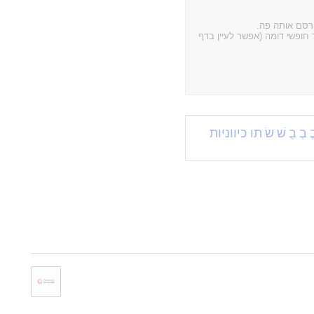
פרסם אותה פה.
חופשי דומה (אפשר לעיין בדף
ֱ
בְ
בֻ
שׁ
שׂ
תו כיווניות