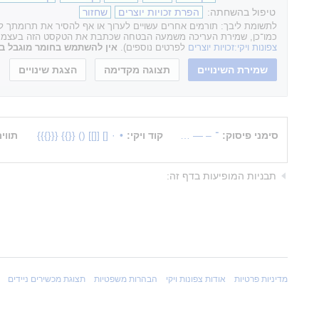
טיפול בהשחתה:
הפרת זכויות יוצרים
שחזור
לתשומת ליבך: תורמים אחרים עשויים לערוך או אף להסיר את תרומתך לאת
כמו־כן, שמירת העריכה משמעה הבטחה שכתבת את הטקסט הזה בעצמך או ה
צפונות ויקי:זכויות יוצרים
לפרטים נוספים).
אין להשתמש בחומר מוגבל בזכ
סימני פיסוק:
־
–
—
…
קוד ויקי:
•
·
[]
[[]]
()
{{}}
{{{}}}
תווי
תבניות המופיעות בדף זה:
מדיניות פרטיות
אודות צפונות ויקי
הבהרות משפטיות
תצוגת מכשירים ניידים