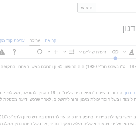
חיפוש
נון
קריאה
עריכה
עריכת קוד מקו
הערת שוליים
סגנוּן
מבנה
הוספה
טקסט
 דנון