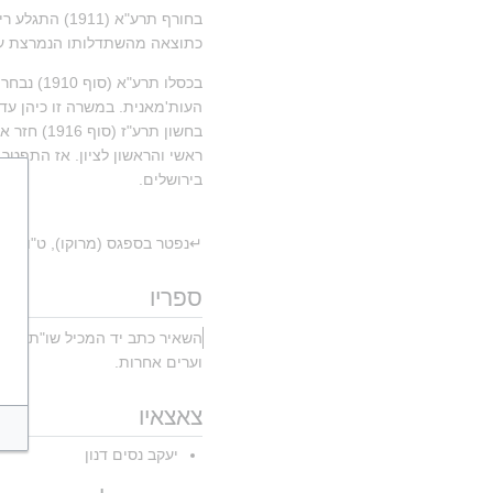
כתוצאה מהשתדלותו הנמרצת עלה
בירושלים.
↵נפטר בספגס (מרוקו), ט"ו בשבט תר"
ספריו
השאיר כתב יד המכיל שו"ת והער
וערים אחרות.
צאצאיו
יעקב נסים דנון