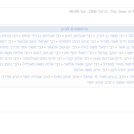
הראשונים לציון
טי
• רבי
משה בן חביב
• רבי
אברהם רוויגו
• רבי
אברהם בן דוד יצחקי
• רבי
בנימין 
סים חיים משה מזרחי
• רבי
יצחק הכהן רפפורט
• רבי
ישראל יעקב אלגאזי
• רבי
רפאל
ל בן אשר
• רבי
רפאל משה בולה
• רבי
יום-טוב אלגאזי
• רבי
משה יוסף מרדכי מיוחס
יאש
• רבי
יעקב קוראל
• רבי
רפאל יוסף חזן
• רבי
יום טוב דאנון
• רבי
שלמה משה סוזי
• רבי
חיים אברהם גאגין
• רבי
יצחק קוב'ו
• רבי
חיים נסים אבולעפיה
• רבי
חיים דוד
רפאל מאיר פאניז'ל
• רבי
יעקב שאול אלישר
• רבי
אליהו משה פאניז'יל
• רבי
נחמן בט
סים יהודה דנון
• רבי
חיים משה אלישר
יר
• הרב
בן-ציון מאיר חי עוזיאל
• הרב
יצחק נסים
• הרב
עובדיה יוסף
• הרב
מרדכי א
למה עמאר
• הרב
יצחק יוסף