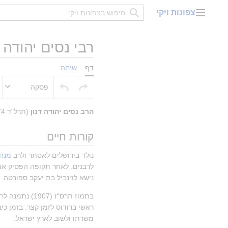
דלג
צפונות ויקי
תוכן
תפריט ראשי
רבי נסים יהודה ד
דף
שיחה
פסקה
הרב
נסים יהודה דנון
 (תרל"ד 1874 - ט"ו בשבט תר"ץ 1930) היה הראשון לציון והחכם באשי האחרון בתקופה העות'מאנית.
קורות חיים
נולד בירושלים לאסתר ולרב 
מנחם
נישא לזינביל בת יעקב ספורטה.
בתמוז תרס"ז (1907) נתמנה לרב ראשי בקהילת ביירות. בתפקיד זו כיהן עד להדחתו בחודש סיוון ה'תר"ע (1910)
משרתו ולשוב לארץ ישראל.