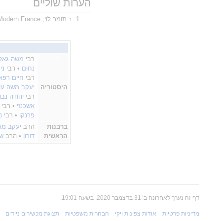
הערות שוליים
תומר לוי, The Jews of Modern France, ברקלי 1998, עמ' 96-99
הוספת פסקה
רבי
משה גאלנ
נחום
• רבי
ני
רבי
חיים רפא
היסטוריה
יעקב משה עי
רבי
יהודה נבון
אשכנזי
• רבי
פרנקו
• רבי
נ
ברבנות
הרב
יעקב מא
הראשית
דורון
• הרב
ש
הוספת פסקה
דף זה נערך לאחרונה ב־31 בדצמבר 2020, בשעה 19:01.
מדיניות פרטיות
אודות צפונות ויקי
הבהרות משפטיות
תצוגת מכשירים ניידים