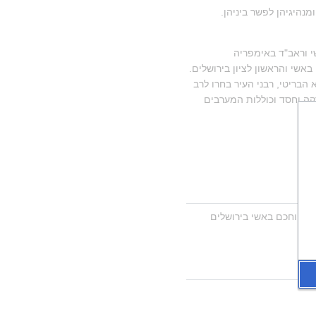
בחורף תרע"א (1911) התגלע ריב בין שתי העדות - האשכנזית והספרדית בצפת. הרב דנון הוזמן מצד ראשיהן ומנהיגיהן לפשר ביניהן. 
בכסלו תרע"א (סוף 1910) נבחר מטעם האספה הכללית, כשמה בטורקית: "מיג'ליש עומומי", באיזמיר לרב ראשי וראב"ד באימפריה 
העות'מאנית. במשרה זו כיהן עד חודש אלול תרע"ה (1915). בעצם ימי מלחמת העולם הראשונה נתמנה לחכם באשי והראשון לציון בירושלים. 
בחשון תרע"ז (סוף 1916) חזר אליה, וישב על כיסא הרבנות בה עד סוף שנת תרע"ח (1918). לאחר כניסת הצבא הבריטי, רבני העיר בחרו לרב 
ראשי והראשון לציון. אז התפטר ממשרתו מרצונו, ולא השתתף בבחירות. נסע לחוץ לארץ בשליחות מוסדות צדקה וחסד וכוללות המערבים 
. עסק בחיבור ספר המפיץ אור על קורותיו במשך זמן שירותו בתור רב וחכם באשי בירושלים 