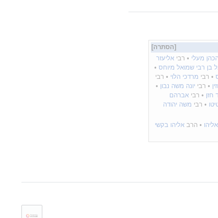
הכהן מעלי
• רבי
אליעזר
 בן רבי שמואל מיוחס
•
• רבי
מרדכי הלוי
• רבי
ן
• רבי
יונה משה נבון
•
 חזן
• רבי
אברהם
יטו
• רבי
משה יהודה
ליהו
• הרב
אליהו בקשי