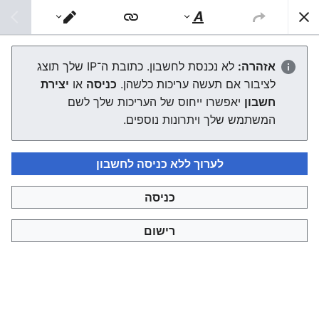
צפונות ויקי
חיפוש
סגנוּן
מעבר
טקסט
עורך
רבי מתתיהו דלקארט
אזהרה:
לא נכנסת לחשבון. כתובת ה־IP שלך תוצג
לציבור אם תעשה עריכות כלשהן.
כניסה
או
יצירת
העורך ייטען עכשיו. אם ההודעה הזאת עדיין מוצגת לאחר כמה
חשבון
יאפשרו ייחוס של העריכות שלך לשם
שניות, אפשר
לטעון את הדף מחדש
.
המשתמש שלך ויתרונות נוספים.
לערוך ללא כניסה לחשבון
כניסה
צפונות ויקי
רישום
מדיניות פרטיות
תצוגת מחשבים