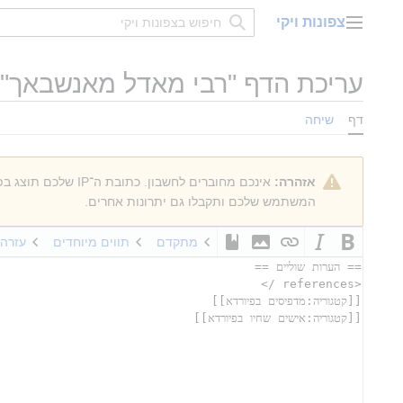
דלג
צפונות ויקי
תוכן
תפריט ראשי
עריכת הדף "
רבי מאדל מאנשבאך
"
דף
שיחה
אזהרה:
אינכם מחוברים לחשבון. כתובת ה־IP שלכם תוצג בפומבי אם תבצעו עריכות כלשהן. אם
המשתמש שלכם ותקבלו גם יתרונות אחרים.
מתקדם
תווים מיוחדים
עזרה