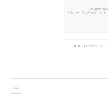
פרסם אותה פה.
חופשי דומה (אפשר לעיין בדף
ֱ
בְ
בֻ
שׁ
שׂ
תו כיווניות