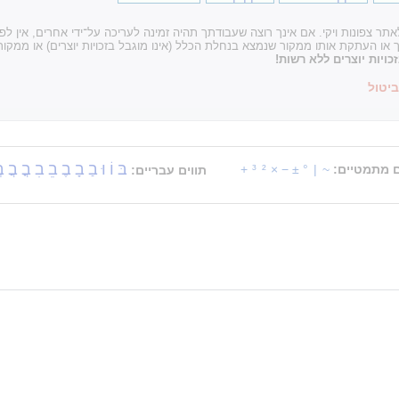
ר צפונות ויקי. אם אינך רוצה שעבודתך תהיה זמינה לעריכה על־ידי אחרים, אין ל
עתקת אותו ממקור שנמצא בנחלת הכלל (אינו מוגבל בזכויות יוצרים) או ממקור 
ויות יוצרים ללא רשות!
ביטול
בּ
וֹ
וּ
בַ
בָ
בֶ
בֵ
בִ
בֳ
בֲ
ב
ם מתמטיים:
~
|
°
±
−
×
²
³
+
תווים עבריים: