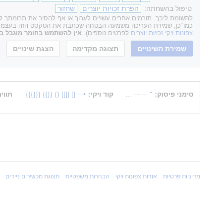
טיפול בהשחתה:
הפרת זכויות יוצרים
שחזור
לתשומת ליבך: תורמים אחרים עשויים לערוך או אף להסיר את תרומתך לאת
כמו־כן, שמירת העריכה משמעה הבטחה שכתבת את הטקסט הזה בעצמך או ה
צפונות ויקי:זכויות יוצרים
לפרטים נוספים).
אין להשתמש בחומר מוגבל בזכ
סימני פיסוק:
־
–
—
…
קוד ויקי:
•
·
[]
[[]]
()
{{}}
{{{}}}
תווי
מדיניות פרטיות
אודות צפונות ויקי
הבהרות משפטיות
תצוגת מכשירים ניידים