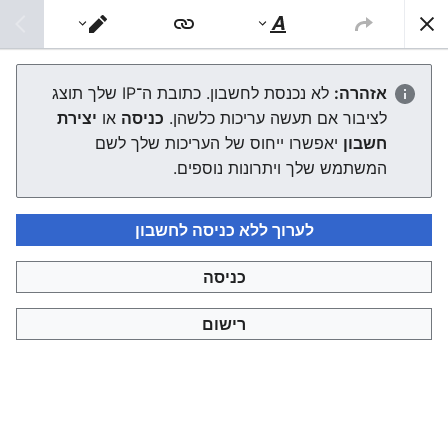
צפונות ויקי
חיפוש
סגנוּן
מעבר
טקסט
עורך
רבי מאדל מאנשבאך
אזהרה:
לא נכנסת לחשבון. כתובת ה־IP שלך תוצג
לציבור אם תעשה עריכות כלשהן.
כניסה
או
יצירת
העורך ייטען עכשיו. אם ההודעה הזאת עדיין מוצגת לאחר כמה
חשבון
יאפשרו ייחוס של העריכות שלך לשם
שניות, אפשר
לטעון את הדף מחדש
.
המשתמש שלך ויתרונות נוספים.
לערוך ללא כניסה לחשבון
כניסה
צפונות ויקי
רישום
מדיניות פרטיות
תצוגת מחשבים