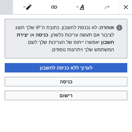
צפונות ויקי
חיפוש
סגנוּן
מעבר
טקסט
עורך
רבי יעקב סודרי
אזהרה:
לא נכנסת לחשבון. כתובת ה־IP שלך תוצג
לציבור אם תעשה עריכות כלשהן.
כניסה
או
יצירת
העורך ייטען עכשיו. אם ההודעה הזאת עדיין מוצגת לאחר כמה
חשבון
יאפשרו ייחוס של העריכות שלך לשם
שניות, אפשר
לטעון את הדף מחדש
.
המשתמש שלך ויתרונות נוספים.
לערוך ללא כניסה לחשבון
כניסה
צפונות ויקי
רישום
מדיניות פרטיות
תצוגת מחשבים