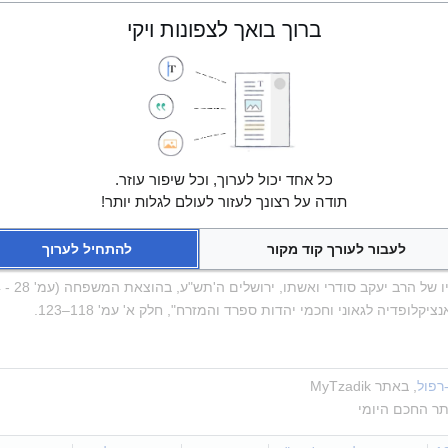
בקשות. לאחר שהתאלמן נישא שוב ללטיפה בת 
הרב מנחם שוויכה
.
ברוך בואך לצפונות ויקי
מו רחוב בשכונת פסגת זאב בירושלים.
י אברהם- על התורה, תפילה ומועדים
, באתר אוצר החכמה
כל אחד יכול לערוך, וכל שיפור עוזר.
תודה על רצונך לעזור לעולם לגלות יותר!
וף הספר 
הכין עזרא
, ירושלים ה'תשמ"ב
לעבור לעורך קוד מקור
להתחיל לערוך
 של הרב יעקב סודרי ואשתו, ירושלים ה'תש"ע, בהוצאת המשפחה (עמ' 28 - 34)
נציקלופדיה לגאוני וחכמי יהדות ספרד והמזרח", חלק א' עמ' 118–123.
רפול
, באתר MyTzadik
תר החכם היומי