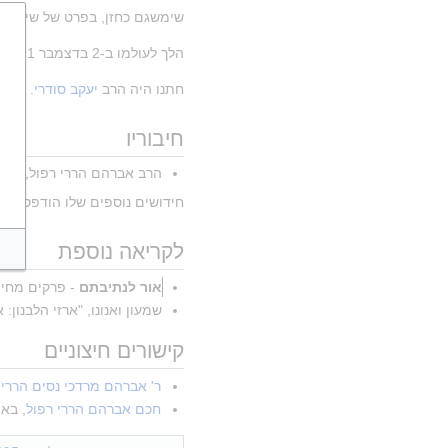
שימשגם כחזן, בפרט של שירת ה
הלך לעולמו ב-2 בדצמבר 1991 (כ"ה בכסלו ה'תשנ"ב) ונקבר בהר המנוחות.
חתנו היה הרב 
יעקב סודרי
. על ש
חיבוריו
הרב אברהם הררי רפול,
אמר
חידושים נוספים שלו הודפסו בס
לקריאה נוספת
אור לנתיבתם
 - פרקים מחייו
שמעון ואנונו, "ארזי הלבנון: א
קישורים חיצוניים
ר' אברהם מרדכי נסים הררי-
חכם אברהם הררי רפול
, בא