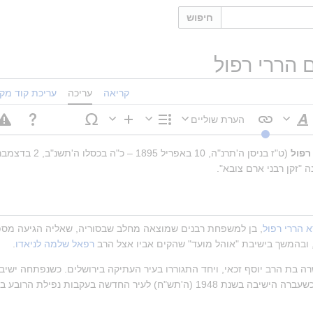
חיפוש
 הררי רפול
קריאה
עריכה
עריכת קוד מקו
הערת שוליים
סגנוּן
מבנה
הוספה
טקסט
רפול
ה "זקן רבני ארם צובא".
א הררי רפול
ובהמשך בישיבת "אוהל מועד" שהקים אביו אצל הרב 
רפאל שלמה לניאדו
.