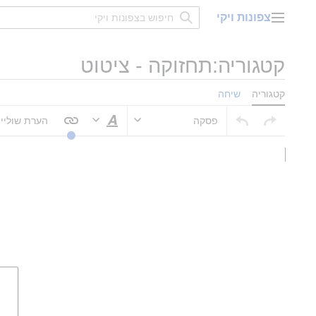
דלג
צפונות ויקי
תוכן
תפריט ראשי
קטגוריה:תחזוקה - ציטוט
קטגוריה
שיחה
פסקה
הערת שוליי
סגנוּן טקסט