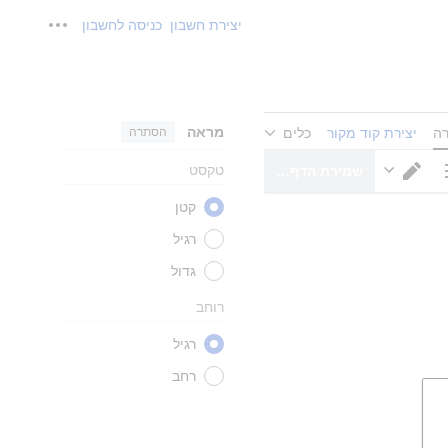
יצירת חשבון
כניסה לחשבון
כלים אישיים
מראה
הסתרה
רה
יצירת קוד מקור
כלים
טקסט
שמירת הדף…
ויות דף
מעבר עורך
קטן
רגיל
גדול
רוחב
רגיל
רחב