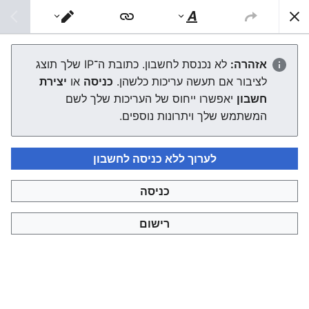
צפונות ויקי
חיפוש
סגנוּן
מעבר
טקסט
עורך
קטגוריה:ספרים ללא שנת הדפסה
אזהרה:
לא נכנסת לחשבון. כתובת ה־IP שלך תוצג
לציבור אם תעשה עריכות כלשהן.
כניסה
או
יצירת
העורך ייטען עכשיו. אם ההודעה הזאת עדיין מוצגת לאחר כמה
חשבון
יאפשרו ייחוס של העריכות שלך לשם
שניות, אפשר
לטעון את הדף מחדש
.
המשתמש שלך ויתרונות נוספים.
לערוך ללא כניסה לחשבון
כניסה
צפונות ויקי
רישום
מדיניות פרטיות
תצוגת מחשבים