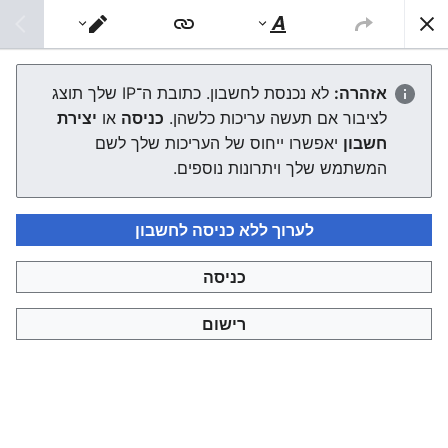
צפונות ויקי
חיפוש
סגנוּן
מעבר
טקסט
עורך
קובץ:Qt large.jpg
אזהרה:
לא נכנסת לחשבון. כתובת ה־IP שלך תוצג
לציבור אם תעשה עריכות כלשהן.
כניסה
או
יצירת
העורך ייטען עכשיו. אם ההודעה הזאת עדיין מוצגת לאחר כמה
חשבון
יאפשרו ייחוס של העריכות שלך לשם
שניות, אפשר
לטעון את הדף מחדש
.
המשתמש שלך ויתרונות נוספים.
לערוך ללא כניסה לחשבון
כניסה
צפונות ויקי
רישום
מדיניות פרטיות
תצוגת מחשבים