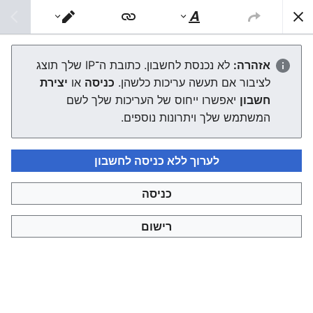
צפונות ויקי
חיפוש
סגנוּן
מעבר
טקסט
עורך
פסקי הלכות
אזהרה:
לא נכנסת לחשבון. כתובת ה־IP שלך תוצג
לציבור אם תעשה עריכות כלשהן.
כניסה
או
יצירת
העורך ייטען עכשיו. אם ההודעה הזאת עדיין מוצגת לאחר כמה
חשבון
יאפשרו ייחוס של העריכות שלך לשם
שניות, אפשר
לטעון את הדף מחדש
.
המשתמש שלך ויתרונות נוספים.
לערוך ללא כניסה לחשבון
כניסה
צפונות ויקי
רישום
מדיניות פרטיות
תצוגת מחשבים