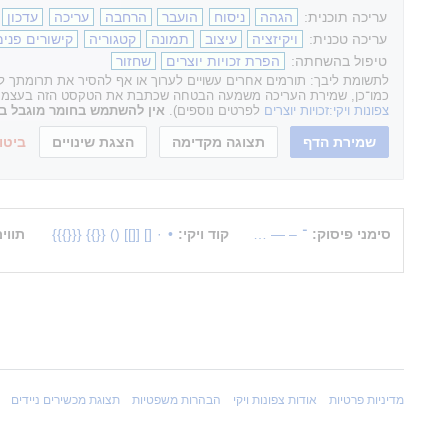
עריכה תוכנית:
הגהה
ניסוח
הועבר
הרחבה
עריכה
עדכון
עריכה טכנית:
ויקיזציה
עיצוב
תמונה
קטגוריה
קישורים פנימ
טיפול בהשחתה:
הפרת זכויות יוצרים
שחזור
לתשומת ליבך: תורמים אחרים עשויים לערוך או אף להסיר את תרומתך לאת
כמו־כן, שמירת העריכה משמעה הבטחה שכתבת את הטקסט הזה בעצמך או ה
צפונות ויקי:זכויות יוצרים
לפרטים נוספים).
אין להשתמש בחומר מוגבל בזכ
ביטו
סימני פיסוק:
־
–
—
…
קוד ויקי:
•
·
[]
[[]]
()
{{}}
{{{}}}
תווי
מדיניות פרטיות
אודות צפונות ויקי
הבהרות משפטיות
תצוגת מכשירים ניידים