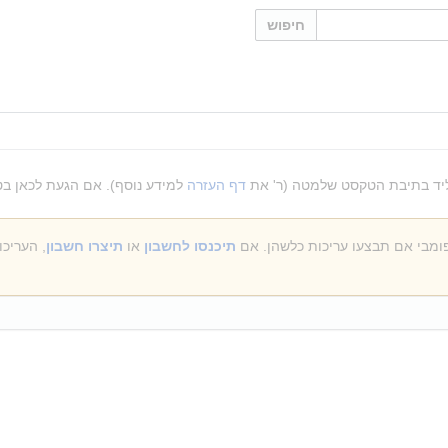
חיפוש
הקליד בתיבת הטקסט שלמטה (ר' את
דף העזרה
למידע נוסף). אם הגעת לכאן בט
תיכנסו לחשבון
או
תיצרו חשבון
, העריכ