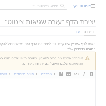
דלג
צפונות ויקי
תוכן
תפריט ראשי
יצירת הדף "
עזרה:שגיאות ציטוט
"
דף עזרה
שיחה
הגעת לדף שעדיין אינו קיים. כדי ליצור את הדף הזה, יש להתחיל ל
ה
חזרה
בדפדפן שלך.
אזהרה:
אינכם מחוברים לחשבון. כתובת ה־IP שלכם תוצג בפומבי אם תבצעו עריכות כלשהן. אם
המשתמש שלכם ותקבלו גם יתרונות אחרים.
מתקדם
תווים מיוחדים
עזרה