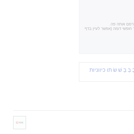
פרסם אותה פה.
חופשי דומה (אפשר לעיין בדף
ֱ
בְ
בֻ
שׁ
שׂ
תו כיווניות