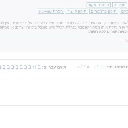
תקלדה
הוספת מקור
יים
תיקון פרמטרים
תיקון קישור
הסרת no-wiki
ר צפונות ויקי. אם אינך רוצה שעבודתך תהיה זמינה לעריכה על־ידי אחרים, אין ל
עתקת אותו ממקור שנמצא בנחלת הכלל (אינו מוגבל בזכויות יוצרים) או ממקור 
ויות יוצרים ללא רשות!
ל
בּ
וֹ
וּ
בַ
בָ
בֶ
בֵ
בִ
בֳ
בֲ
ב
ם מתמטיים:
~
|
°
±
−
×
²
³
+
תווים עבריים: