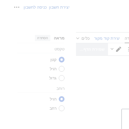
יצירת חשבון
כניסה לחשבון
כלים אישיים
מראה
הסתרה
רה
יצירת קוד מקור
כלים
טקסט
שמירת הדף…
ויות דף
מעבר עורך
קטן
רגיל
גדול
רוחב
רגיל
רחב