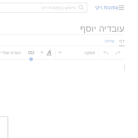
דלג
צפונות ויקי
תוכן
תפריט ראשי
עובדיה יוסף
דף
שיחה
פסקה
הערת שוליי
סגנוּן טקסט