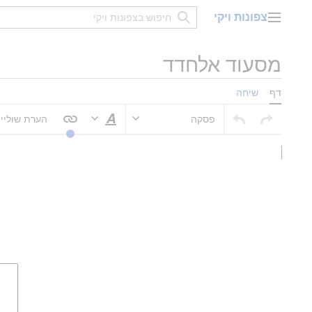
דלג
צפונות ויקי
תוכן
תפריט ראשי
מסעוד אלחדד
דף
שיחה
פסקה
הערת שוליי
סגנוּן טקסט