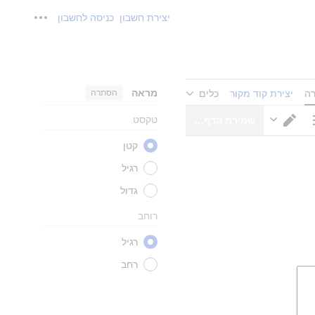
יצירת חשבון
כניסה לחשבון
כלים אישיים
מראה
הסתרה
רה
יצירת קוד מקור
כלים
טקסט
שמירת הדף…
ויות דף
מעבר עורך
קטן
רגיל
גדול
רוחב
רגיל
רחב