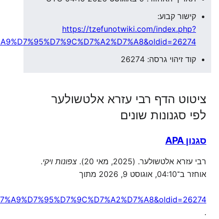
קישור קבוע:
https://tzefunotwiki.com/index.php?
A9%D7%95%D7%9C%D7%A2%D7%A8&oldid=26274
קוד זיהוי גרסה: 26274
ציטוט הדף רבי עזרא אלטשולער
לפי סגנונות שונים
סגנון APA
רבי עזרא אלטשולער. (2025, מאי 20).
צפונות ויקי
.
אוחזר ב־04:10, אוגוסט 9, 2026 מתוך
7%A9%D7%95%D7%9C%D7%A2%D7%A8&oldid=26274
.