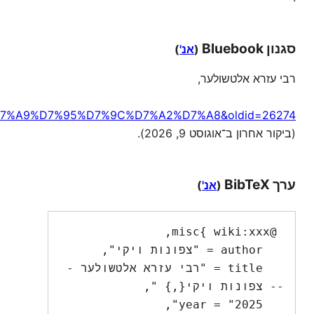
סגנון Bluebook
(
אנ'
)
רבי עזרא אלטשולער,
7%A9%D7%95%D7%9C%D7%A2%D7%A8&oldid=26274
(ביקור אחרון ב־אוגוסט 9, 2026).
ערך BibTeX
(
אנ'
)
   title = "רבי עזרא אלטשולער -