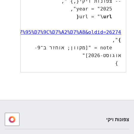
\url{
   url = "
D7%A9%D7%95%D7%9C%D7%A2%D7%A8&oldid=26274
}
   note = "[מקוון; אוחזר ב־9-
 }

צפונות ויקי