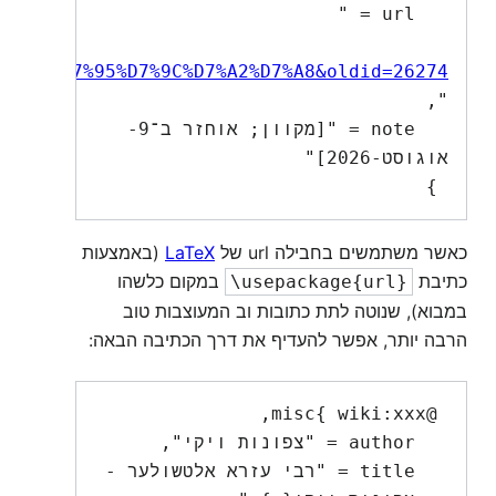
   url = "
D7%A9%D7%95%D7%9C%D7%A2%D7%A8&oldid=26274
   note = "[מקוון; אוחזר ב־9-
 }

כאשר משתמשים בחבילה url של
LaTeX
(באמצעות
כתיבת
במקום כלשהו
\usepackage{url}
במבוא), שנוטה לתת כתובות וב המעוצבות טוב
הרבה יותר, אפשר להעדיף את דרך הכתיבה הבאה:
   title = "רבי עזרא אלטשולער -