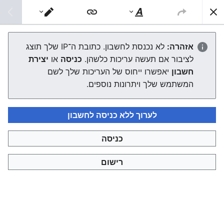
צפונות ויקי
חיפוש
סגנוּן
מעבר
טקסט
עורך
יצחק יוסף
אזהרה:
לא נכנסת לחשבון. כתובת ה־IP שלך תוצג
לציבור אם תעשה עריכות כלשהן.
כניסה
או
יצירת
העורך ייטען עכשיו. אם ההודעה הזאת עדיין מוצגת לאחר כמה
חשבון
יאפשרו ייחוס של העריכות שלך לשם
שניות, אפשר
לטעון את הדף מחדש
.
המשתמש שלך ויתרונות נוספים.
לערוך ללא כניסה לחשבון
כניסה
צפונות ויקי
רישום
מדיניות פרטיות
תצוגת מחשבים