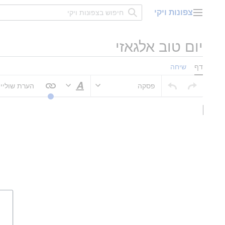
דלג
צפונות ויקי
תוכן
תפריט ראשי
יום טוב אלגאזי
דף
שיחה
פסקה
הערת שוליי
סגנוּן טקסט