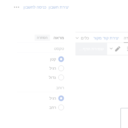
יצירת חשבון
כניסה לחשבון
כלים אישיים
מראה
הסתרה
רה
יצירת קוד מקור
כלים
טקסט
שמירת הדף…
ויות דף
מעבר עורך
קטן
רגיל
גדול
רוחב
רגיל
רחב