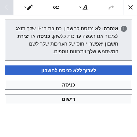
צפונות ויקי
חיפוש
סגנוּן
מעבר
טקסט
עורך
הראשון לציון
אזהרה:
לא נכנסת לחשבון. כתובת ה־IP שלך תוצג
לציבור אם תעשה עריכות כלשהן.
כניסה
או
יצירת
העורך ייטען עכשיו. אם ההודעה הזאת עדיין מוצגת לאחר כמה
חשבון
יאפשרו ייחוס של העריכות שלך לשם
שניות, אפשר
לטעון את הדף מחדש
.
המשתמש שלך ויתרונות נוספים.
לערוך ללא כניסה לחשבון
כניסה
צפונות ויקי
רישום
מדיניות פרטיות
תצוגת מחשבים