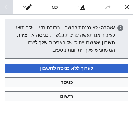
צפונות ויקי
חיפוש
סגנוּן
מעבר
טקסט
עורך
אהרן מטיטיוב
אזהרה:
לא נכנסת לחשבון. כתובת ה־IP שלך תוצג
לציבור אם תעשה עריכות כלשהן.
כניסה
או
יצירת
העורך ייטען עכשיו. אם ההודעה הזאת עדיין מוצגת לאחר כמה
חשבון
יאפשרו ייחוס של העריכות שלך לשם
שניות, אפשר
לטעון את הדף מחדש
.
המשתמש שלך ויתרונות נוספים.
לערוך ללא כניסה לחשבון
כניסה
צפונות ויקי
רישום
מדיניות פרטיות
תצוגת מחשבים